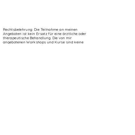
Rechtsbelehrung: Die Teilnahme an meinen
Angeboten ist kein Ersatz für eine ärztliche oder
therapeutische Behandlung. Die von mir
angebotenen Workshops und Kurse sind keine
Heilmittel im Sinne gesetzlicher Bestimmungen und
ersetzen diese nicht. Sie bezwecken ausschließlich
die persönliche Entwicklung der Teilnehmenden. Ich
gebe keine Garantie für ein bestimmtes Ergebnis,
da dieses von Faktoren abhängt, die ich selbst nicht
beeinflussen kann. Jede:r Teilnehmende übernimmt
die volle Eigenverantwortung für ihr/sein
körperliches und psychisches Wohlergehen
während der gesamten Dauer der Zusammenarbeit
Bei Zweifeln bzgl. der körperlichen bzw.
psychischen Gesundheit möge sich die/der
Teilnehmende vor Buchung des Programms zur
Abstimmung an den Hausarzt, einen anderen Arzt
oder einen Psychotherapeuten wenden. Im Falle
einer daraus folgenden Teilnahme weist mich
die/der Teilnehmende vor Programmstart bitte auf
die bestehenden gesundheitlichen Einschränkungen
hin.
© 2026 by Constance Grunewald-Petschke