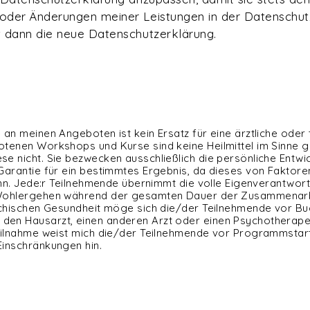
 oder Änderungen meiner Leistungen in der Datenschut
t dann die neue Datenschutzerklärung.
 an meinen Angeboten ist kein Ersatz für eine ärztliche oder
tenen Workshops und Kurse sind keine Heilmittel im Sinne g
e nicht. Sie bezwecken ausschließlich die persönliche Entwi
Garantie für ein bestimmtes Ergebnis, da dieses von Faktore
ann. Jede:r Teilnehmende übernimmt die volle Eigenverantwort
 Wohlergehen während der gesamten Dauer der Zusammenarbe
sychischen Gesundheit möge sich die/der Teilnehmende vor B
en Hausarzt, einen anderen Arzt oder einen Psychotherape
eilnahme weist mich die/der Teilnehmende vor Programmstart 
inschränkungen hin.
-Petschke
Impressum
Datenschutz
AGB