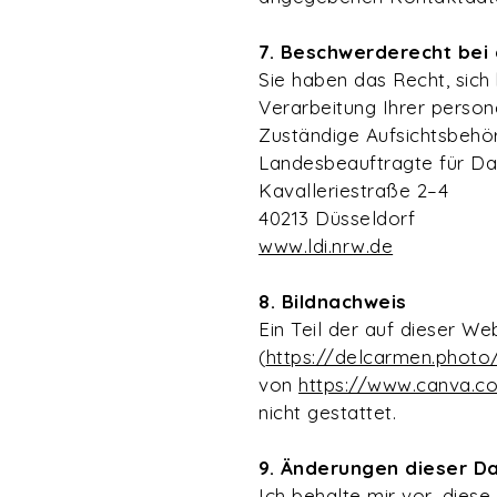
7. Beschwerderecht bei
Sie haben das Recht, sich
Verarbeitung Ihrer perso
Zuständige Aufsichtsbehö
Landesbeauftragte für Da
Kavalleriestraße 2–4
40213 Düsseldorf
www.ldi.nrw.de
8. Bildnachweis
Ein Teil der auf dieser W
(
https://delcarmen.photo
von
https://www.canva.c
nicht gestattet.
9. Änderungen dieser D
Ich behalte mir vor, dies