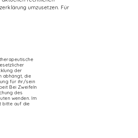
zerklärung umzusetzen. Für
 therapeutische
esetzlicher
cklung der
n abhängt, die
ung für ihr/sein
it Bei Zweifeln
uchung des
uten wenden. Im
bitte auf die