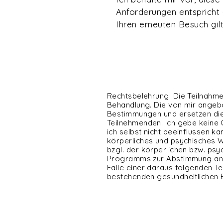
Anforderungen entspricht
Ihren erneuten Besuch gil
Rechtsbelehrung: Die Teilnahme
Behandlung. Die von mir angebo
Bestimmungen und ersetzen dies
Teilnehmenden. Ich gebe keine 
ich selbst nicht beeinflussen k
körperliches und psychisches
bzgl. der körperlichen bzw. p
Programms zur Abstimmung an d
Falle einer daraus folgenden T
bestehenden gesundheitlichen E
© 2026 by Constance Grunewald